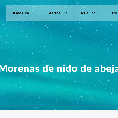
América
Africa
Asia
Euro
Morenas de nido de abej