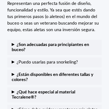
Representan una perfecta fusión de diseño,
funcionalidad y estilo. Ya sea que estés dando
tus primeros pasos (o aleteos) en el mundo del
buceo o seas un veterano buscando mejorar su
equipo, estas aletas son una inversión segura.
¿Son adecuadas para principiantes en
buceo?
Sí, las Avanti Superchannel FF están diseñadas
¿Puedo usarlas para snorkeling?
tanto para buceadores principiantes como
Absolutamente. Si bien están diseñadas
avanzados. Su diseño y características facilitan
¿Están disponibles en diferentes tallas y
primordialmente para buceo, su versatilidad y
colores?
el aleteo y reducen la fatiga, lo que las hace
comodidad las hacen perfectas también para
ideales para aquellos que se están iniciando
Sí, las Avanti Superchannel FF vienen en
¿Qué hace especial al material
el snorkeling.
en el buceo.
diversas tallas y una variedad de colores,
Tecralene®?
permitiéndote elegir la que mejor se adapte a
Tecralene® es un material innovador que