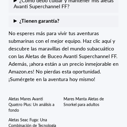
¿Cómo debo cuidar y mantener mis aletas
tus necesidades y preferencias estéticas.
combina flexibilidad con resistencia. Esto
Avanti Superchannel FF?
permite un aleteo eficiente y potente, al
Después de cada uso, es recomendable
¿Tienen garantía?
mismo tiempo que garantiza la durabilidad de
enjuagar las aletas con agua dulce para
las aletas a lo largo del tiempo.
No esperes más para vivir tus aventuras
Mares, la marca detrás de las Avanti
eliminar sal, cloro y pequeñas partículas. Es
submarinas con el mejor equipo.
Superchannel FF, ofrece garantía para sus
Haz clic aquí
y
ideal guardarlas en un lugar fresco y seco,
descubre las maravillas del mundo subacuático
productos. Sin embargo, es esencial revisar
lejos de la exposición directa al sol.
con las Aletas de Buceo Avanti Superchannel FF.
los términos y condiciones específicos en el
Además, ¡ahora están a un precio inmejorable en
momento de la compra.
Amazon.es! No pierdas esta oportunidad.
¡Sumérgete en la aventura hoy mismo!
Aletas Mares Avanti
Mares Manta Aletas de
Quattro Plus: Un análisis a
Snorkel para adultos
fondo
Aletas Seac Fuga: Una
Combinación de Tecnología