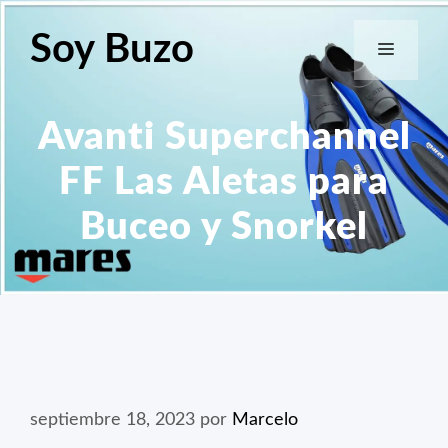
Saltar
al
Soy Buzo
Menú
contenido
Avanti Superchannel
FF Las Aletas para
Buceo y Snorkel
septiembre 18, 2023
por
Marcelo